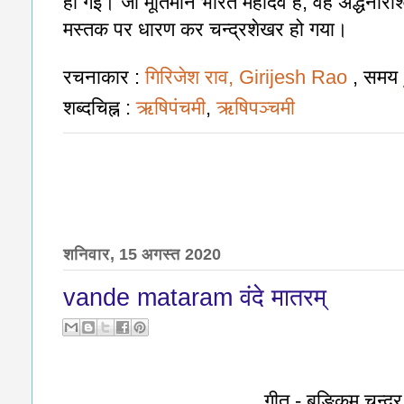
हो गईं। जो मूर्तिमान भारत महादेव है, वह अर्द्धनारीश
मस्तक पर धारण कर चन्द्रशेखर हो गया।
रचनाकार :
गिरिजेश राव, Girijesh Rao
, समय
शब्दचिह्न :
ऋषिपंचमी
,
ऋषिपञ्चमी
शनिवार, 15 अगस्त 2020
vande mataram वंदे मातरम्‌
गीत - बङ्किम चन्द्र