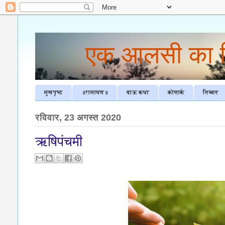
एक आलसी का चिठ
मुखपृष्ठ
॥रामायण॥
बाऊ कथा
कोणार्क
तिब्बत
रविवार, 23 अगस्त 2020
ऋषिपंचमी