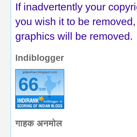
If
inadvertently
your copyr
you wish it to be removed,
graphics will be removed.
Indiblogger
girijeshrao.blogspot.com
66
/100
गाहक अनमोल