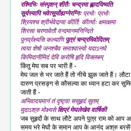
रश्मिभिः संस्पृशन् शीतैः चन्द्रमा ह्लादयिष्यति
सूर्यस्यापि भवेत्सूर्योह्यग्नेरग्निः
प्रभोः प्रभोः
श्रियश्च श्रीर्भवेदग्र्या कीर्ति
:
कीर्त्याः क्षमाक्षमा
शिरसा चरणावेतौ वन्दमानमनिन्दिते
पुनर्द्रक्ष्यसि कल्याणि
पुत्रं चन्द्रमिवोदितम्
त्वया शेषो जनश्चैव समाश्वास्यो यदाऽनघे
किमिदानीमिदं देवि करोषि हृदि विक्लबम्
किंतु मेघ सब पर भारी हैं -
मेघ जल से भर जाते हैं तो नीचे झुक जाते हैं। लौटा 
दारुण प्रसङ्ग से कौसल्या का ध्यान हटा कर सुमि
जाती हैं -
अभिवादयमानं तं दृष्ट्वा ससुहृदं सुतम्
मुदाऽश्रु मोक्ष्यसे
क्षिप्रं मेघलेखेव वार्षिकी
जब सुहृदों के साथ लौटे अपने पुत्र राम को आप अभिव
समय भरे मेघों के समान आप के आनंद अश्रु बरसें