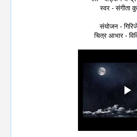
स्वर - संगीता क
संयोजन - गिरि
चित्र आभार - वि