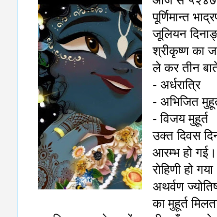
आज से ५२४७ वर्
पूर्णिमान्त भा
जूलियन दिना
श्रीकृष्ण का 
ले कर तीन बातें
- अर्धरात्रि
- अभिजित मुहूर
- विजय मुहूर्त
उक्त दिवस दिन
आरम्भ हो गई।
रोहिणी हो गया
अथर्वण ज्योतिष
का मुहूर्त मिलत