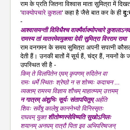
राम के प्रति जितना विश्वास माता सुमित्रा में दिखता
'
वाक्योपचारे कुशला
' कहा है जैसे बात कर के ही
दु
-
आश्वासयन्ती विविधैश्च वाक्यैर्वाक्यो
पचारे कुशलाऽनवद
रामस्य तां मातरमेवमुक्त्वा देवी सुमित्रा विरराम रामा
राम वनगमन के समय सुमित्रा अपनी सपत्नी कौसल्या
देती हैं। उनकी बातों में सूर्य हैं, चंद्र हैं, नयनों क
उपस्थित सी है -
किम् ते विलपितेन एवम् कृपणम् रुदितेन वा
रामः धर्मे स्थितः श्रेष्ठो न स शोच्यः कदाचन ...
व्यक्तम् रामस्य विज्ञाय शौचम् माहात्म्यम् उत्तमम्
न गात्रम् अंशुभिः सूर्यः संतापयितुम्
अर्हति
शिवः सर्वेषु कालेषु काननेभ्यो विनिस्सृतः
राघवम् युक्त
शीतोष्णस्सेविष्यति सुखोऽनिलः
शयानम् अनघम् रात्रौ पिता इव अभिपरिष्वजन्