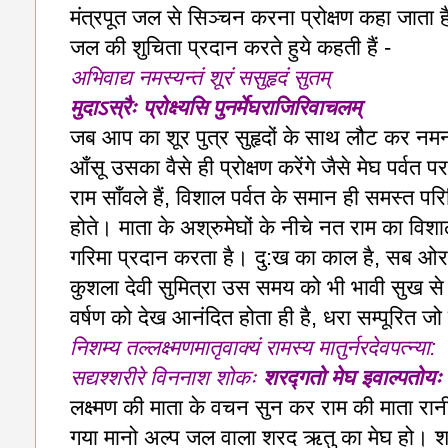
मंत्रपूत जल से सिञ्चन करना प्रोक्षण कहा जाता ह
जल की शुचिता प्रदान करते हुये कहती हैं -
अभिवाद्य नमस्यन्तं शूरं ससुहृदं सुतम्
मुदाऽस्रैः प्रोक्ष्यसि पुनर्मेघराजिरिवाचलम्
जब आप का शूर पुत्र सुहृदों के साथ लौट कर नमन
आँसू उसका वैसे ही प्रोक्षण करेंगे जैसे मेघ पर्वत प
राम साँवले हैं, विशाल पर्वत के समान ही समस्त परि
होते। माता के अश्रुमेघों के नीचे नत राम का विशाल 
गरिमा प्रदान करता है। दु:ख का काल है, सब ओर आ
कुशला देवी सुमित्रा उस समय को भी भावी सुख से ज
वर्षण को देख आनंदित होता ही है, धरा सम्पूरित जो
निशम्य तल्लक्ष्मणमातृवाक्यं रामस्य मातुर्नरदेवपत्न्या:
सद्यश्शरीरे विननाश शोकः
शरद्गतो मेघ इवाल्पतोयः
लक्ष्मण की माता के वचन सुन कर राम की माता रानी
गया मानो अल्प जल वाला शरद ऋतु का मेघ हो। शर